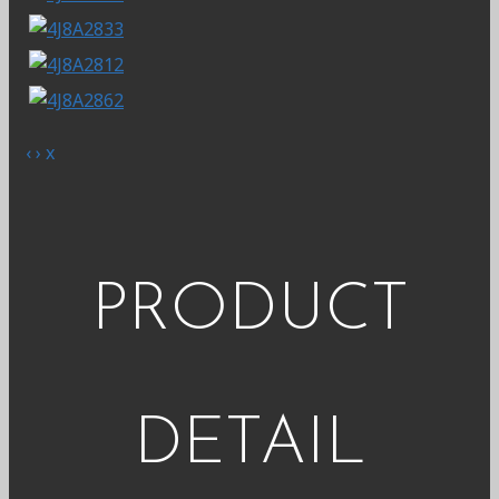
‹
›
x
PRODUCT
DETAIL