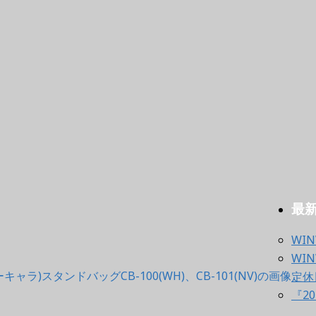
最
WIN
WIN
定休
『20