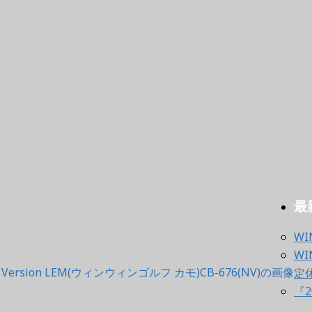
最
WI
WI
定
『2