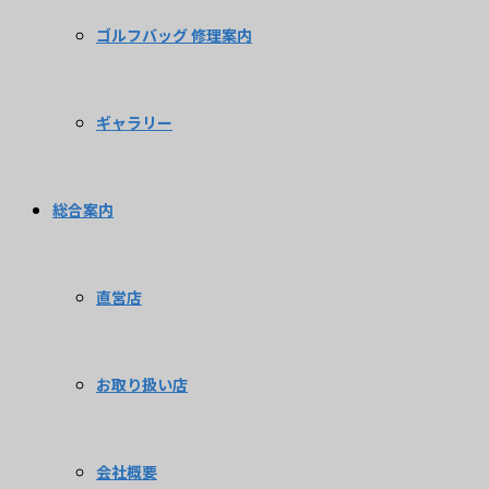
ゴルフバッグ 修理案内
ギャラリー
総合案内
直営店
お取り扱い店
会社概要