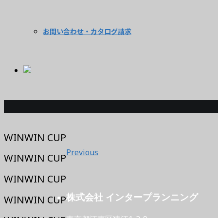
お問い合わせ・カタログ請求
WINWIN CUP
Previous
WINWIN CUP
WINWIN CUP
株式会社 インタープランニング
WINWIN CUP