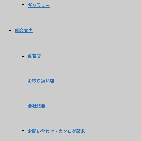
ギャラリー
総合案内
直営店
お取り扱い店
会社概要
お問い合わせ・カタログ請求