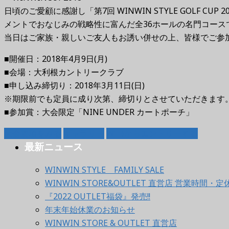
日頃のご愛顧に感謝し「第7回 WINWIN STYLE GOLF
メントでおなじみの戦略性に富んだ全36ホールの名門コース
当日はご家族・親しいご友人もお誘い併せの上、皆様でご参
■開催日：2018年4月9日(月)
■会場：大利根カントリークラブ
■申し込み締切り：2018年3月11日(日)
※期限前でも定員に成り次第、締切りとさせていただきます
■参加賞：大会限定「NINE UNDER カートポーチ」
大会要項をみる
ギャラリー
WEBからエントリーする
最新ニュース
WINWIN STYLE FAMILY SALE
WINWIN STORE&OUTLET 直営店 営業時間
『2022 OUTLET福袋』発売!!
年末年始休業のお知らせ
WINWIN STORE & OUTLET 直営店